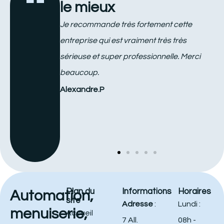
le mieux
e motorisation
Je recommande très fortement cette
B
nges faciles.
entreprise qui est vraiment très très
p
demandes du
sérieuse et super professionnelle. Merci
p
 rapport
beaucoup.
r
Alexandre.P
C
Plan du
Informations
Horaires
Automation,
site
Adresse
:
Lundi :
menuiserie,
Accueil
7 All.
08h -