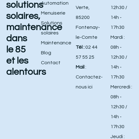
solutions
Automation
Verte,
12h30 /
Menuiserie
solaires,
85200
14h -
Solutions
maintenance
Fontenay-
17h30
solaires
dans
le-Comte
Mardi :
Maintenance
le 85
Tél :
02 44
08h -
Blog
57 55 25
12h30 /
et les
Contact
Mail
:
14h -
alentours
Contactez-
17h30
nous ici
Mercredi :
08h -
12h30 /
14h -
17h30
Jeudi :