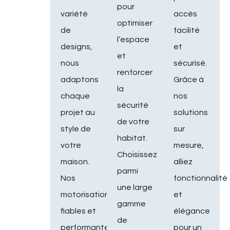
pour
variété
accès
optimiser
de
facilité
l’espace
designs,
et
et
nous
sécurisé.
renforcer
adaptons
Grâce à
la
chaque
nos
sécurité
projet au
solutions
de votre
style de
sur
habitat.
votre
mesure,
Choisissez
maison.
alliez
parmi
Nos
fonctionnalité
une large
motorisations
et
gamme
fiables et
élégance
de
performantes
pour un