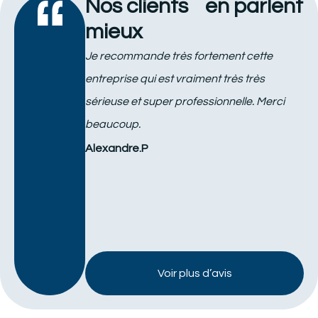
Nos clients en parlent
mieux
Je recommande très fortement cette
Be
entreprise qui est vraiment très très
pr
sérieuse et super professionnelle. Merci
pr
beaucoup.
re
Alexandre.P
Ch
Voir plus d’avis