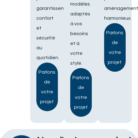
modèles
garantissent
aménagemen
adaptés
confort
harmonieux.
à vos
et
Parlons
besoins
sécurité
de
et à
au
votre
votre
quotidien.
projet
style.
Parlons
Parlons
de
de
votre
votre
projet
projet