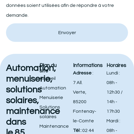
données soient utilisées afin de répondre à votre
demande.
Envoyer
Plan du
Informations
Horaires
Automation,
site
Adresse
:
Lundi :
menuiserie,
Accueil
7 All.
08h -
solutions
Automation
Verte,
12h30 /
Menuiserie
solaires,
85200
14h -
Solutions
maintenance
Fontenay-
17h30
solaires
dans
le-Comte
Mardi :
Maintenance
le 85
Tél :
02 44
08h -