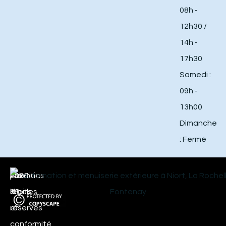
08h -
12h30 /
14h -
17h30
Samedi :
09h -
13h00
Dimanche
: Fermé
Atlantic
|
2026
|
Mentions
|
Tous
|
85
légales
droits
et
réservés
conformité