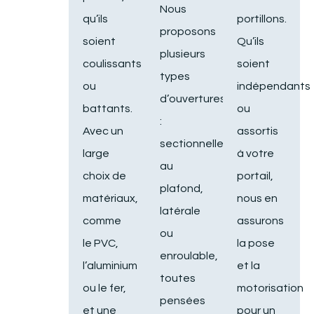
Nous
qu’ils
portillons.
proposons
soient
Qu’ils
plusieurs
coulissants
soient
types
ou
indépendants
d’ouvertures
battants.
ou
:
Avec un
assortis
sectionnelle
large
à votre
au
choix de
portail,
plafond,
matériaux,
nous en
latérale
comme
assurons
ou
le PVC,
la pose
enroulable,
l’aluminium
et la
toutes
ou le fer,
motorisation
pensées
et une
pour un