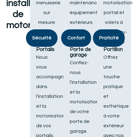
installations
de
motorisation
Sécurité
Confort
Praticité
Portails
Porte de
Portillon
garage
Nous
Offrez
Confiez-
vous
une
nous
accompagnons
touche
l’installation
dans
pratique
et la
l’installation
et
motorisation
et la
esthétique
de votre
motorisation
à votre
porte de
de vos
extérieur
garage.
portails,
avec nos