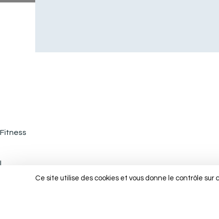
Fitness
2026
|
Ce site utilise des cookies et vous donne le contrôle sur
Mentions légales et conformité
|
Tous droits réservés